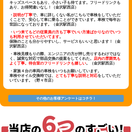
キッズスペースもあり、小さい子も待てます。フリードリンクも
あり、お得間違いなし！（金沢駅西店）
・
説明が丁寧
で、車に詳しくない私がこちらで車検をしていただ
くことで、安心して車に乗ることができています。車検で毎年お
世話になっております。（金沢駅西店）
・
いつ来てもどの従業員の方も丁寧でいい方達ばかりなのでいつ
も利用させていただいてます
。
保険のことも分かりやすいし、サービスもいいと思います！（金
沢駅西店）
・車検見積もりの際、エンジニアの方が押し売りするわけではな
く、誠実な対応で部品交換の提案をしてくれた。
店内の雰囲気も
よく丁寧。待合室のフリードリンクも嬉しい
。（金沢駅西店）
・家族４台の車両の車検をいつもお願いしています。
車検やオイル交換時では、
とても丁寧な説明と対応
をしていただ
いています。（野々市店）
その他のお客様アンケートはコチラ！