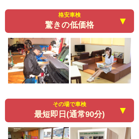
格安車検
▼
驚きの低価格
その場で車検
▼
最短即日(通常90分)