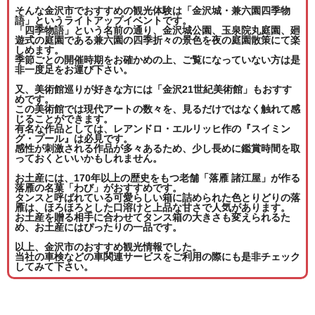
そんな金沢市でおすすめの観光体験は「金沢城・兼六園四季物
語」というライトアップイベントです。
「四季物語」という名前の通り、金沢城公園、玉泉院丸庭園、廻
遊式の庭園である兼六園の四季折々の景色を夜の庭園散策にて楽
しめます。
季節ごとの開催時期をお確かめの上、ご覧になっていない方は是
非一度足をお運び下さい。
又、美術館巡りが好きな方には「金沢21世紀美術館」もおすす
めです。
この美術館では現代アートの数々を、見るだけではなく触れて感
じることができます。
有名な作品としては、レアンドロ・エルリッヒ作の『スイミン
グ・プール』は必見です。
感性が刺激される作品が多々あるため、少し長めに鑑賞時間を取
っておくといいかもしれません。
お土産には、170年以上の歴史をもつ老舗「落雁 諸江屋」が作る
落雁の名菓「わび」がおすすめです。
タンスと呼ばれている可愛らしい箱に詰められた色とりどりの落
雁は、ほろほろとした口溶けと上品な甘さで人気があります。
お土産を贈る相手に合わせてタンス箱の大きさも変えられるた
め、お土産にはぴったりの一品です。
以上、
金沢市
のおすすめ観光情報でした。
当社の車検などの車関連サービスをご利用の際にも是非チェック
してみて下さい。