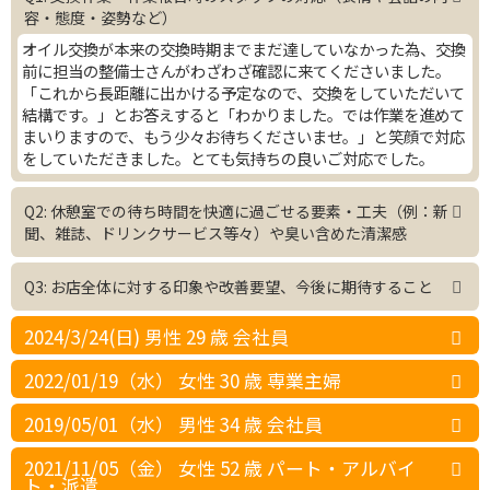
容・態度・姿勢など）
オイル交換が本来の交換時期までまだ達していなかった為、交換
前に担当の整備士さんがわざわざ確認に来てくださいました。
「これから長距離に出かける予定なので、交換をしていただいて
結構です。」とお答えすると「わかりました。では作業を進めて
まいりますので、もう少々お待ちくださいませ。」と笑顔で対応
をしていただきました。とても気持ちの良いご対応でした。
Q2: 休憩室での待ち時間を快適に過ごせる要素・工夫（例：新
聞、雑誌、ドリンクサービス等々）や臭い含めた清潔感
Q3: お店全体に対する印象や改善要望、今後に期待すること
2024/3/24(日) 男性 29 歳 会社員
2022/01/19（水） 女性 30 歳 専業主婦
2019/05/01（水） 男性 34 歳 会社員
2021/11/05（金） 女性 52 歳 パート・アルバイ
ト・派遣