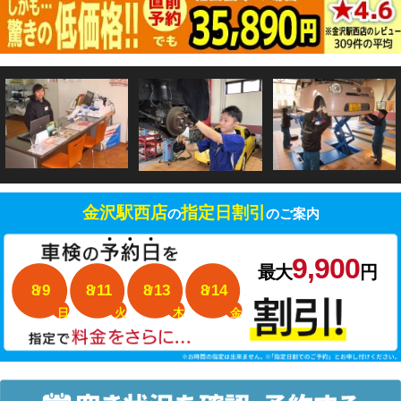
金沢駅西店
指定日割引
の
のご案内
9,900
最大
円
8
9
8
11
8
13
8
14
日
火
木
金