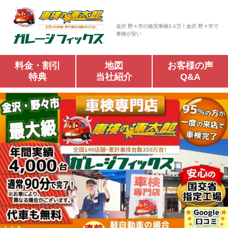
金沢 野々市の格安車検3.6万！金沢 野々市で
車検が安い
料金・割引
地図
お客様の声
特典
当社紹介
Q&A